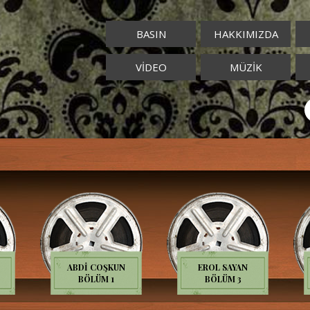
BASIN
HAKKIMIZDA
VİDEO
MÜZİK
ABDİ COŞKUN
EROL SAYAN
BÖLÜM 1
BÖLÜM 3