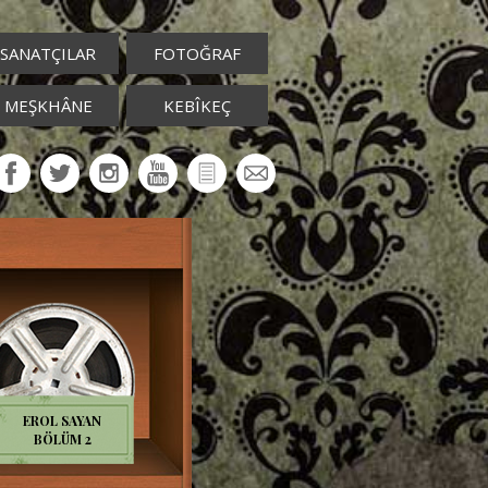
SANATÇILAR
FOTOĞRAF
MEŞKHÂNE
KEBÎKEÇ
EROL SAYAN
BÖLÜM 2