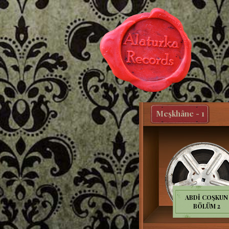
Meşkhâne - 1
ABDİ COŞKUN
BÖLÜM 2