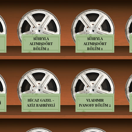
SÜHEYLA
SÜHEYLA
ALTMIŞDÖRT
ALTMIŞDÖRT
BÖLÜM 2
BÖLÜM 1
HİCAZ GAZEL -
VLADIMIR
İ
AZİZ BAHRİYELİ
IVANOFF BÖLÜM 2