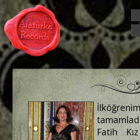
İlköğre
tamamladı.
Fatih Kı