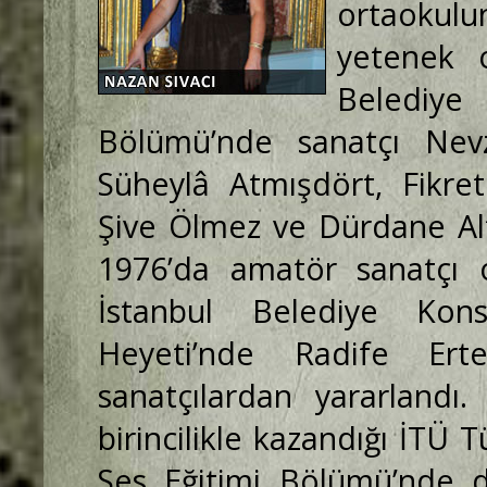
ortaokulu
yetenek o
Belediye
Bölümü’nde sanatçı Nevz
Süheylâ Atmışdört, Fikre
Şive Ölmez ve Dürdane Alt
1976’da amatör sanatçı 
İstanbul Belediye Kons
Heyeti’nde Radife Ert
sanatçılardan yararlandı.
birincilikle kazandığı İTÜ 
Ses Eğitimi Bölümü’nde 