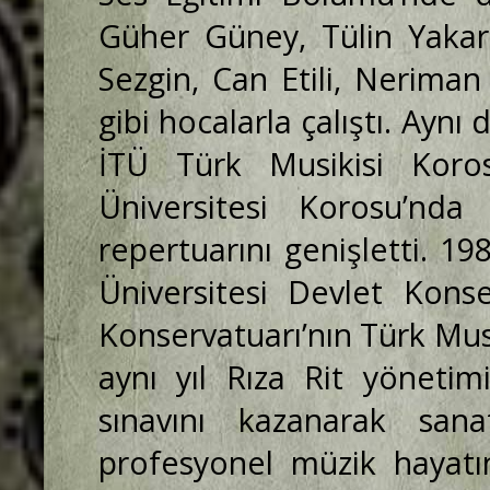
Güher Güney, Tülin Yakarç
Sezgin, Can Etili, Neriman
gibi hocalarla çalıştı. Aynı
İTÜ Türk Musikisi Koros
Üniversitesi Korosu’nda 
repertuarını genişletti. 198
Üniversitesi Devlet Konse
Konservatuarı’nın Türk Mu
aynı yıl Rıza Rit yönetim
sınavını kazanarak san
profesyonel müzik hayatı