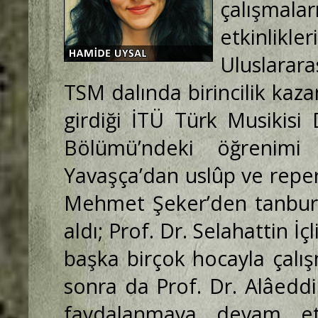
çalışmala
etkinlikle
Uluslarara
TSM dalında birincilik kaza
girdiği İTÜ Türk Musikisi
Bölümü’ndeki öğrenimi
Yavaşça’dan uslûp ve reper
Mehmet Şeker’den tanbur,
aldı; Prof. Dr. Selahattin İ
başka birçok hocayla çalı
sonra da Prof. Dr. Alâedd
faydalanmaya devam etti