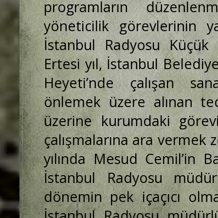
programların düzenlen
yöneticilik görevlerinin 
İstanbul Radyosu Küçük 
Ertesi yıl, İstanbul Beledi
Heyeti’nde çalışan sanat
önlemek üzere alınan tedb
üzerine kurumdaki görevin
çalışmalarına ara vermek 
yılında Mesud Cemil’in Ba
İstanbul Radyosu müdürl
dönemin pek içaçıcı olmay
İstanbul Radyosu müdürl