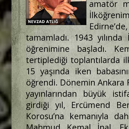
amatör mü
İlköğreni
Edirne’d
tamamladı. 1943 yılında İ
öğrenimine başladı. Ke
tertiplediği toplantılarda il
15 yaşında iken babasını
öğrendi. Dönemin Ankara R
yayınlarından büyük istif
girdiği yıl, Ercümend Ber
Korosu’na kemanıyla dahi
Mahmud Kemal İnal, Ek